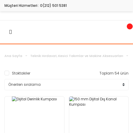
Müşteri Hizmetleri :
0(212) 501 5381
Ö
Ana Sayfa
Teknik Hırdavat, Kesici Takımlar ve Makine Aksesuarları
Stoktakiler
Toplam 54 ürün