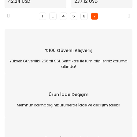
42,24 USD
237,12 USD
1
..
4
5
6
7
%100 Güvenli Alışveriş
Yüksek Güvenlikli 256bit SSL Sertifikası ile tüm bilgileriniz koruma
altında!
Ürün İade Değişim
Memnun kalmadığınız ürünlerde İade ve değişim talebi!