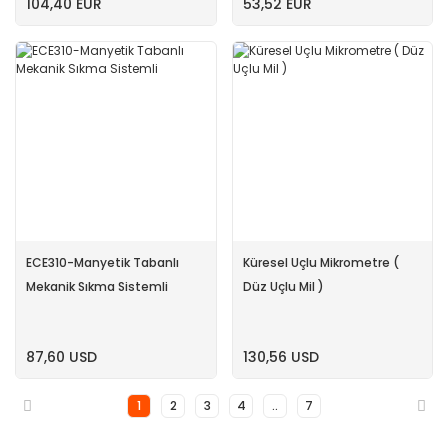
104,40 EUR
53,52 EUR
ECE310-Manyetik Tabanlı
Küresel Uçlu Mikrometre (
Mekanik Sıkma Sistemli
Düz Uçlu Mil )
87,60 USD
130,56 USD
1
2
3
4
..
7