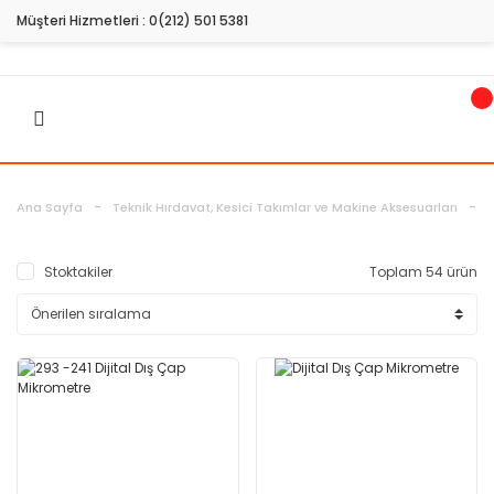
Müşteri Hizmetleri :
0(212) 501 5381
Ö
Ana Sayfa
Teknik Hırdavat, Kesici Takımlar ve Makine Aksesuarları
Stoktakiler
Toplam 54 ürün