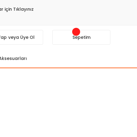
r için Tıklayınız
 Yap
veya Üye Ol
Sepetim
 Aksesuarları