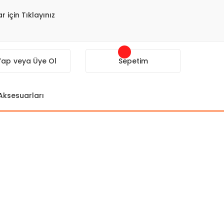
r için Tıklayınız
 Yap
veya Üye Ol
Sepetim
 Aksesuarları