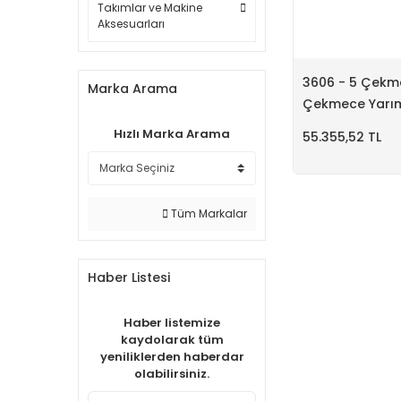
Takımlar ve Makine
Aksesuarları
3606 - 5 Çekme
Marka Arama
Çekmece Yarım
Askı Panolu, Fl
Hızlı Marka Arama
55.355,52 TL
Elektrikli 3 Dol
Tüm Markalar
Haber Listesi
Haber listemize
kaydolarak tüm
yeniliklerden haberdar
olabilirsiniz.