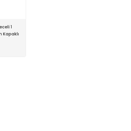
celi 1
 Kapaklı
oresanlı
aplı Banko