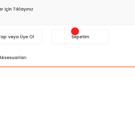
r için Tıklayınız
 Yap
veya Üye Ol
Sepetim
 Aksesuarları