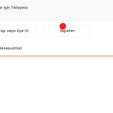
r için Tıklayınız
 Yap
veya Üye Ol
Sepetim
 Aksesuarları