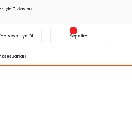
r için Tıklayınız
 Yap
veya Üye Ol
Sepetim
 Aksesuarları