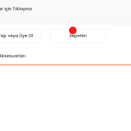
r için Tıklayınız
 Yap
veya Üye Ol
Sepetim
 Aksesuarları