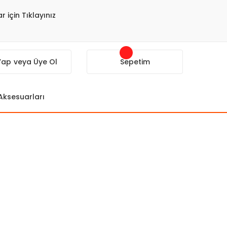
r için Tıklayınız
 Yap
veya Üye Ol
Sepetim
 Aksesuarları