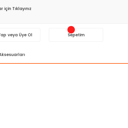
r için Tıklayınız
 Yap
veya Üye Ol
Sepetim
 Aksesuarları