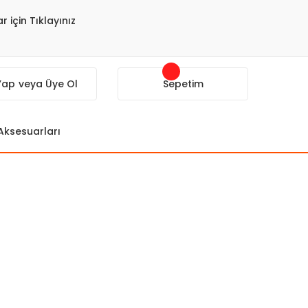
r için Tıklayınız
 Yap
veya Üye Ol
Sepetim
 Aksesuarları