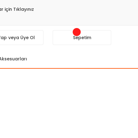
r için Tıklayınız
 Yap
veya Üye Ol
Sepetim
 Aksesuarları