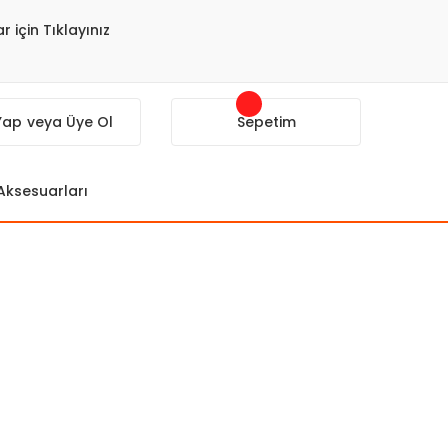
r için Tıklayınız
 Yap
veya Üye Ol
Sepetim
 Aksesuarları