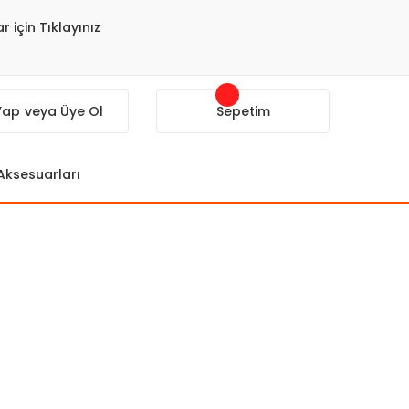
r için Tıklayınız
 Yap
veya Üye Ol
Sepetim
 Aksesuarları