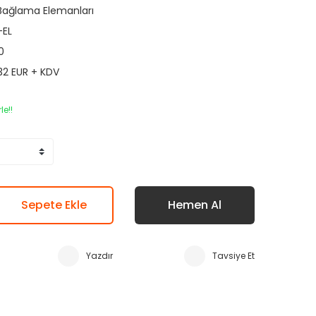
 Bağlama Elemanları
-EL
0
,32 EUR + KDV
le!!
Sepete Ekle
Hemen Al
Yazdır
Tavsiye Et