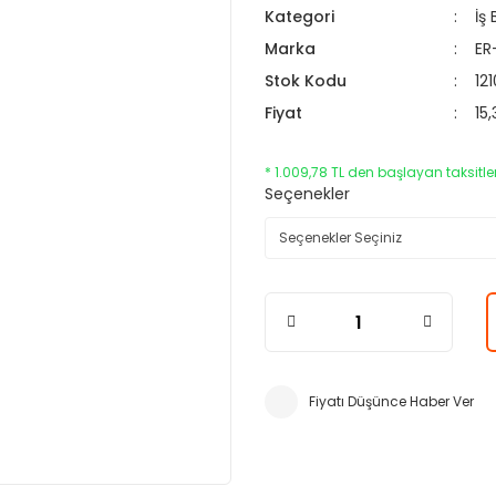
Kategori
İş
Marka
ER
Stok Kodu
121
Fiyat
15
* 1.009,78 TL den başlayan taksitler
Seçenekler
Fiyatı Düşünce Haber Ver