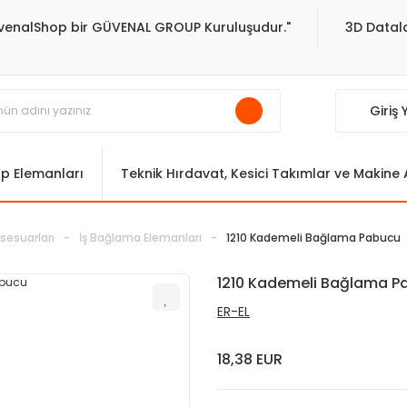
venalShop bir GÜVENAL GROUP Kuruluşudur."
3D Datala
Giriş
ıp Elemanları
Teknik Hırdavat, Kesici Takımlar ve Makine
sesuarları
İş Bağlama Elemanları
1210 Kademeli Bağlama Pabucu
1210 Kademeli Bağlama P
ER-EL
18,38 EUR