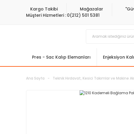
Kargo Takibi
Mağazalar
"Gü
Müşteri Hizmetleri :
0(212) 501 5381
Pres - Sac Kalıp Elemanları
Enjeksiyon Kal
Ana Sayfa
Teknik Hırdavat, Kesici Takımlar ve Makine Ak