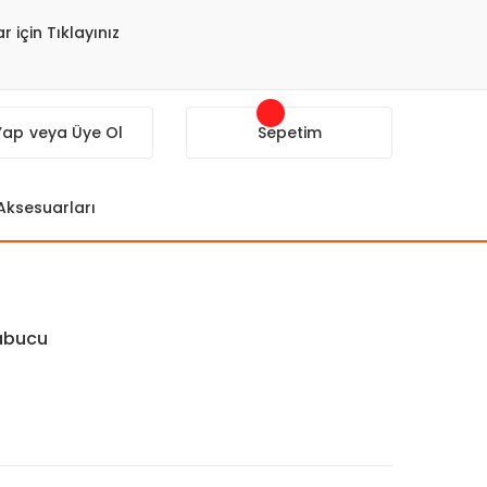
r için Tıklayınız
 Yap
veya Üye Ol
Sepetim
 Aksesuarları
abucu