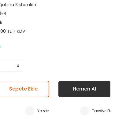
ğutma Sistemleri
ĞER
B
,00 TL + KDV
!
Sepete Ekle
Hemen Al
Yazdır
Tavsiye Et