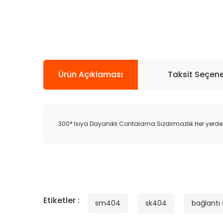
Ürün Açıklaması
Taksit Seçene
300° Isıya Dayanıklı Contalama Sızdırmazlık Her yerde K
Etiketler :
sm404
sk404
bağlantı 