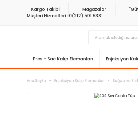
Kargo Takibi
Mağazalar
"Gü
Müşteri Hizmetleri :
0(212) 501 5381
Pres - Sac Kalıp Elemanları
Enjeksiyon Kal
Ana Sayfa
Enjeksiyon Kalıp Elemanları
Soğutma Sist