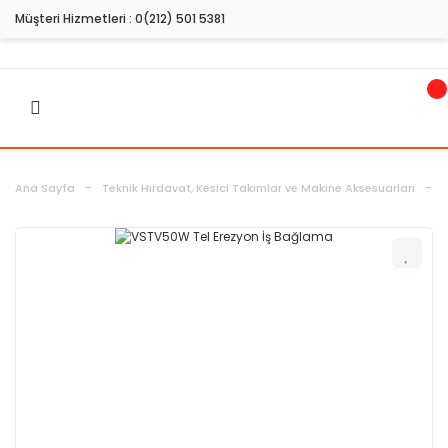
Müşteri Hizmetleri :
0(212) 501 5381
Ana Sayfa
Teknik Hırdavat, Kesici Takımlar ve Makine Aksesuarları
M