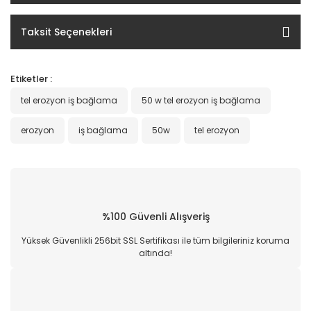
Taksit Seçenekleri
Etiketler :
tel erozyon iş bağlama
50 w tel erozyon iş bağlama
erozyon
iş bağlama
50w
tel erozyon
%100 Güvenli Alışveriş
Yüksek Güvenlikli 256bit SSL Sertifikası ile tüm bilgileriniz koruma
altında!