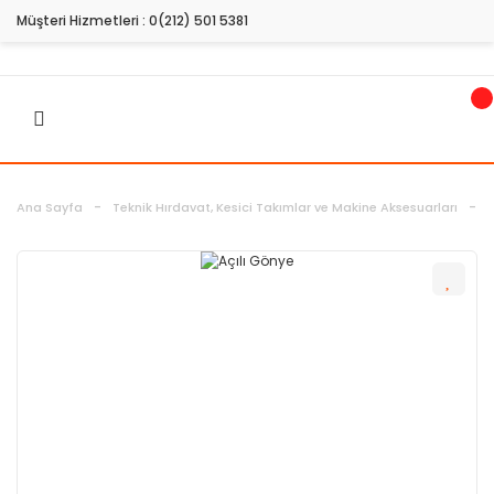
Müşteri Hizmetleri :
0(212) 501 5381
Ana Sayfa
Teknik Hırdavat, Kesici Takımlar ve Makine Aksesuarları
Ö