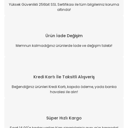
Yüksek Güvenlikli 256bit SSL Sertifikası ile tüm bilgileriniz koruma
altında!
Ürün İade Değişim
Memnun kalmadığınız ürünlerde İade ve değişim talebi!
Kredi Kartı İle Taksitli Alışveriş
Beğendiğiniz ürünleri Kredi Kartı, kapıda ödeme, yada banka
havalesi ile alın!
Süper Hızlı Kargo
Saat 14:00'a kadar verilen tüm siparişleriniz aynı gün kargoda!