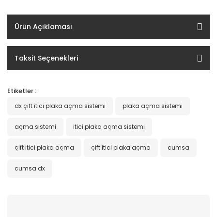
Ürün Açıklaması
Taksit Seçenekleri
Etiketler :
dx çift itici plaka açma sistemi
plaka açma sistemi
açma sistemi
itici plaka açma sistemi
çift itici plaka açma
çift itici plaka açma
cumsa
cumsa dx