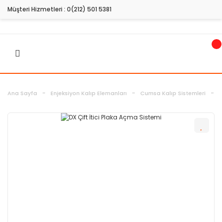
Müşteri Hizmetleri :
0(212) 501 5381
Ana Sayfa
Enjeksiyon Kalıp Elemanları
Cumsa Kalıp Sistemleri
D