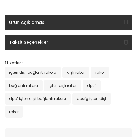
Ürün Açıklaması
Taksit Seçenekleri
Etiketler :
içten dişli bağlantı rakoru
dişli rakor
rakor
bağlantı rakoru
içten dişli rakor
dpcf
dpcf içten dişli bağlantı rakoru
dpcfg içten dişli
rakor