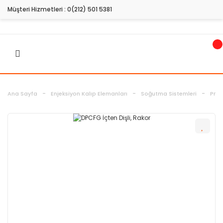
Müşteri Hizmetleri :
0(212) 501 5381
Ana Sayfa
Enjeksiyon Kalıp Elemanları
Soğutma Sistemleri
Pnöm