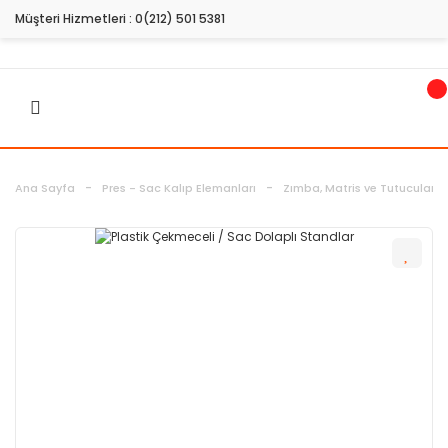
Müşteri Hizmetleri :
0(212) 501 5381
Ana Sayfa
Pres - Sac Kalıp Elemanları
Zımba, Matris ve Tutucuları