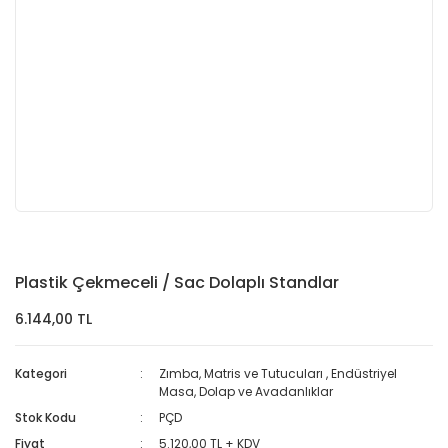
Plastik Çekmeceli / Sac Dolaplı Standlar
6.144,00 TL
Kategori
Zımba, Matris ve Tutucuları
,
Endüstriyel
Masa, Dolap ve Avadanlıklar
Stok Kodu
PÇD
Fiyat
5.120,00 TL + KDV