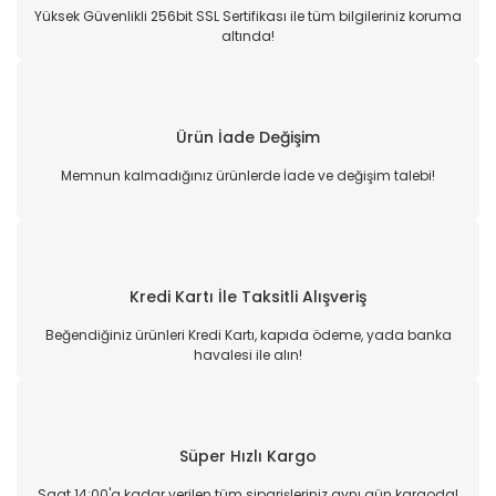
Yüksek Güvenlikli 256bit SSL Sertifikası ile tüm bilgileriniz koruma
altında!
Ürün İade Değişim
Memnun kalmadığınız ürünlerde İade ve değişim talebi!
Kredi Kartı İle Taksitli Alışveriş
Beğendiğiniz ürünleri Kredi Kartı, kapıda ödeme, yada banka
havalesi ile alın!
Süper Hızlı Kargo
Saat 14:00'a kadar verilen tüm siparişleriniz aynı gün kargoda!