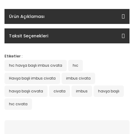
Ürün Açıklaması
Taksit Seçenekleri
Etiketler :
hıc havşa başlı imbus cıvata
hıc
Havşa başli imbus civata
imbus civata
havşa başlı cıvata
civata
imbus
havşa başlı
hıc cıvata