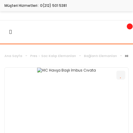
Müşteri Hizmetleri :
0(212) 501 5381
Ana Sayfa
Pres - Sac Kalıp Elemanları
Bağlantı Elemanları
HIC 