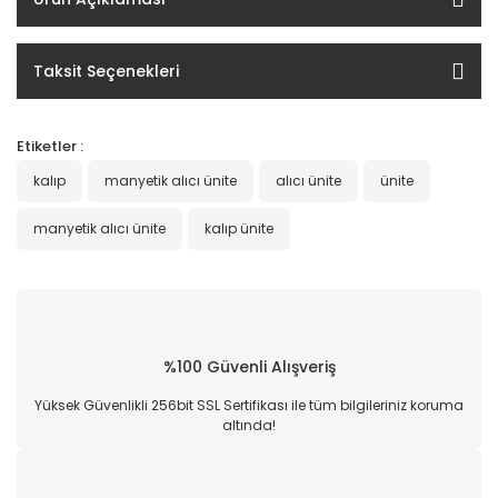
Taksit Seçenekleri
Etiketler :
kalıp
manyetik alıcı ünite
alıcı ünite
ünite
manyetik alıcı ünite
kalıp ünite
%100 Güvenli Alışveriş
Yüksek Güvenlikli 256bit SSL Sertifikası ile tüm bilgileriniz koruma
altında!