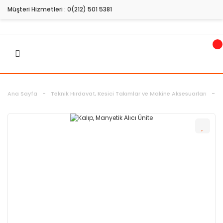
Müşteri Hizmetleri :
0(212) 501 5381
Ana Sayfa
Teknik Hırdavat, Kesici Takımlar ve Makine Aksesuarları