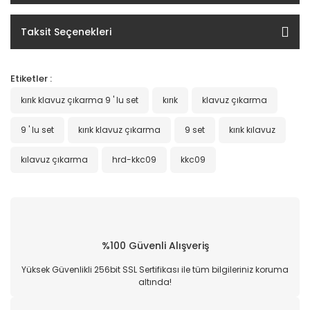
Taksit Seçenekleri
Etiketler :
kırık klavuz çıkarma 9 ' lu set
kırık
klavuz çıkarma
9 ' lu set
kırık klavuz çıkarma
9 set
kırık kılavuz
kılavuz çıkarma
hrd-kkc09
kkc09
%100 Güvenli Alışveriş
Yüksek Güvenlikli 256bit SSL Sertifikası ile tüm bilgileriniz koruma
altında!