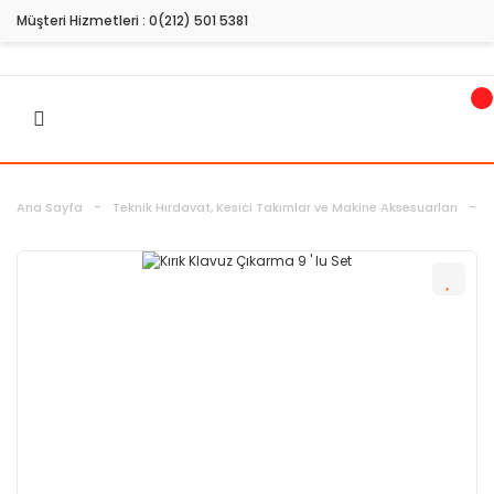
Müşteri Hizmetleri :
0(212) 501 5381
Ana Sayfa
Teknik Hırdavat, Kesici Takımlar ve Makine Aksesuarları
H