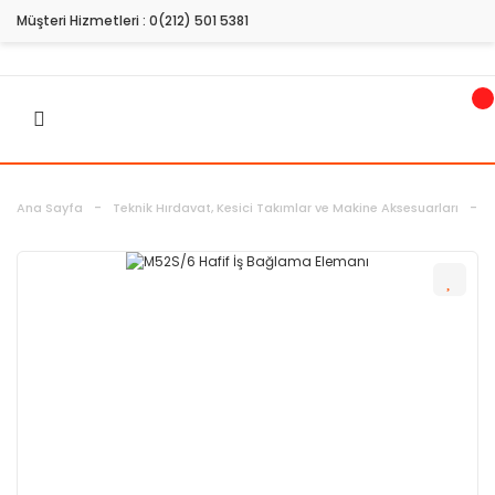
Müşteri Hizmetleri :
0(212) 501 5381
Ana Sayfa
Teknik Hırdavat, Kesici Takımlar ve Makine Aksesuarları
H