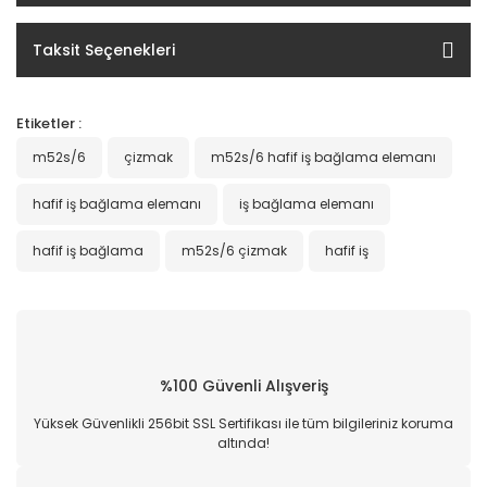
Taksit Seçenekleri
Etiketler :
m52s/6
çizmak
m52s/6 hafif iş bağlama elemanı
hafif iş bağlama elemanı
iş bağlama elemanı
hafif iş bağlama
m52s/6 çizmak
hafif iş
%100 Güvenli Alışveriş
Yüksek Güvenlikli 256bit SSL Sertifikası ile tüm bilgileriniz koruma
altında!