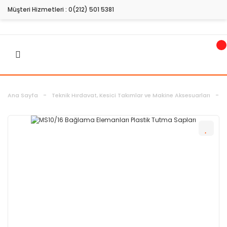
Müşteri Hizmetleri :
0(212) 501 5381
Ana Sayfa
Teknik Hırdavat, Kesici Takımlar ve Makine Aksesuarları
H