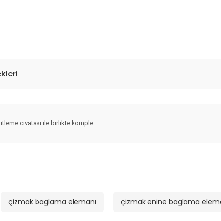
kleri
itleme civatası ile birlikte komple.
çizmak baglama elemanı
çizmak enine baglama elem