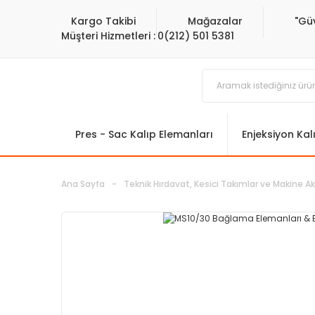
Kargo Takibi
Mağazalar
"Gü
Müşteri Hizmetleri :
0(212) 501 5381
Pres - Sac Kalıp Elemanları
Enjeksiyon Kal
Ana Sayfa
Teknik Hırdavat, Kesici Takımlar ve Makine Ak