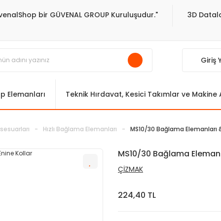
venalShop bir GÜVENAL GROUP Kuruluşudur."
3D Datala
Giriş
ıp Elemanları
Teknik Hırdavat, Kesici Takımlar ve Makine
sesuarları
Hızlı Bağlama Elemanları
MS10/30 Bağlama Elemanları & 
MS10/30 Bağlama Elemanla
ÇİZMAK
224,40 TL