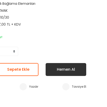
zlı Bağlama Elemanları
ZMAK
10/30
7,00 TL + KDV
!!
Sepete Ekle
Hemen Al
Yazdır
Tavsiye Et