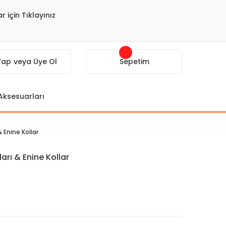
r için Tıklayınız
 Yap
veya Üye Ol
Sepetim
 Aksesuarları
Enine Kollar
rı & Enine Kollar