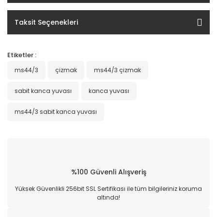
Taksit Seçenekleri
Etiketler :
ms44/3
çizmak
ms44/3 çizmak
sabit kanca yuvası
kanca yuvası
ms44/3 sabit kanca yuvası
%100 Güvenli Alışveriş
Yüksek Güvenlikli 256bit SSL Sertifikası ile tüm bilgileriniz koruma
altında!