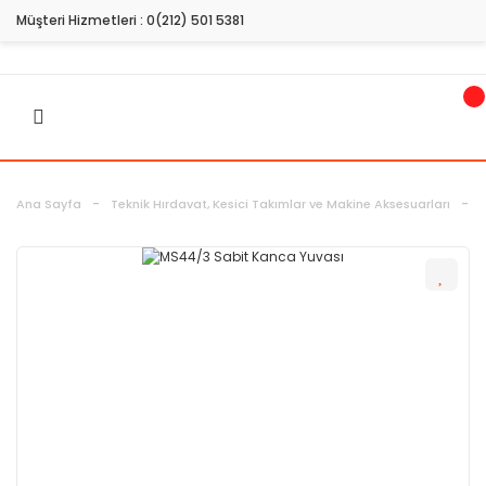
Müşteri Hizmetleri :
0(212) 501 5381
Ana Sayfa
Teknik Hırdavat, Kesici Takımlar ve Makine Aksesuarları
H