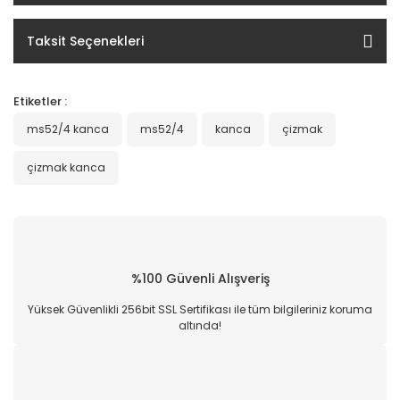
Taksit Seçenekleri
Etiketler :
ms52/4 kanca
ms52/4
kanca
çizmak
çizmak kanca
%100 Güvenli Alışveriş
Yüksek Güvenlikli 256bit SSL Sertifikası ile tüm bilgileriniz koruma
altında!