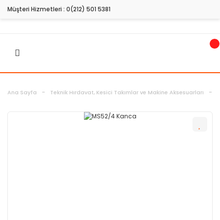
Müşteri Hizmetleri :
0(212) 501 5381
Ana Sayfa
Teknik Hırdavat, Kesici Takımlar ve Makine Aksesuarları
H