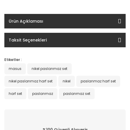
Ürün Açıklaması
Taksit Seçenekleri
Etiketler :
masus
nikel paslanmaz set
nikel paslanmaz harf set
nikel
paslanmaz harf set
harf set
paslanmaz
paslanmaz set
%100 Güvenli Alışveriş