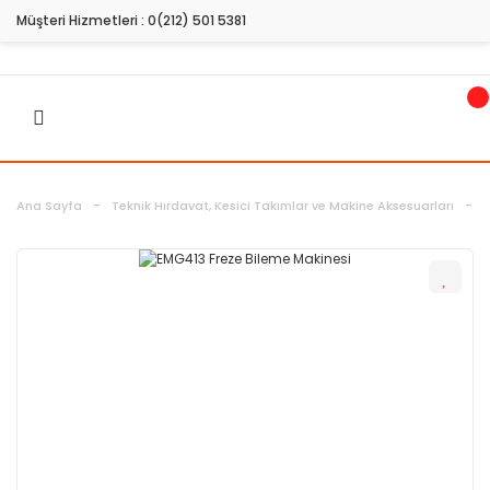
Müşteri Hizmetleri :
0(212) 501 5381
Ana Sayfa
Teknik Hırdavat, Kesici Takımlar ve Makine Aksesuarları
T