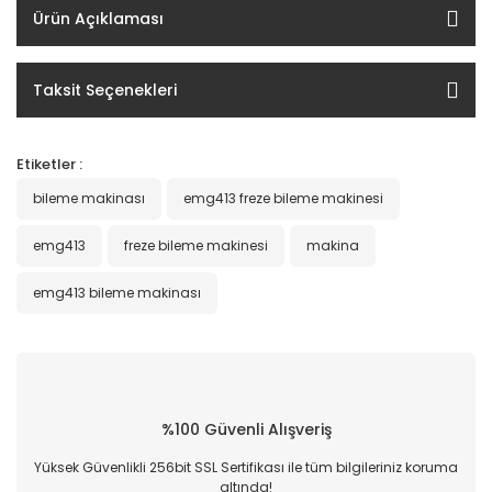
Ürün Açıklaması
Taksit Seçenekleri
Etiketler :
bileme makinası
emg413 freze bileme makinesi
emg413
freze bileme makinesi
makina
emg413 bileme makinası
%100 Güvenli Alışveriş
Yüksek Güvenlikli 256bit SSL Sertifikası ile tüm bilgileriniz koruma
altında!