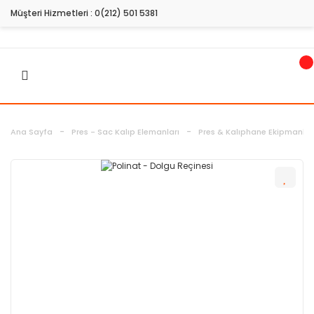
Müşteri Hizmetleri :
0(212) 501 5381
Ana Sayfa
Pres - Sac Kalıp Elemanları
Pres & Kalıphane Ekipmanlar