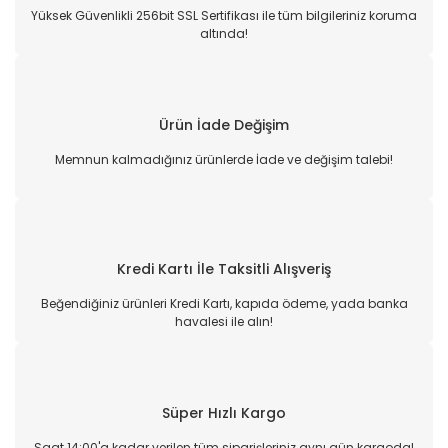
Yüksek Güvenlikli 256bit SSL Sertifikası ile tüm bilgileriniz koruma
altında!
Ürün İade Değişim
Memnun kalmadığınız ürünlerde İade ve değişim talebi!
Kredi Kartı İle Taksitli Alışveriş
Beğendiğiniz ürünleri Kredi Kartı, kapıda ödeme, yada banka
havalesi ile alın!
Süper Hızlı Kargo
Saat 14:00'a kadar verilen tüm siparişleriniz aynı gün kargoda!