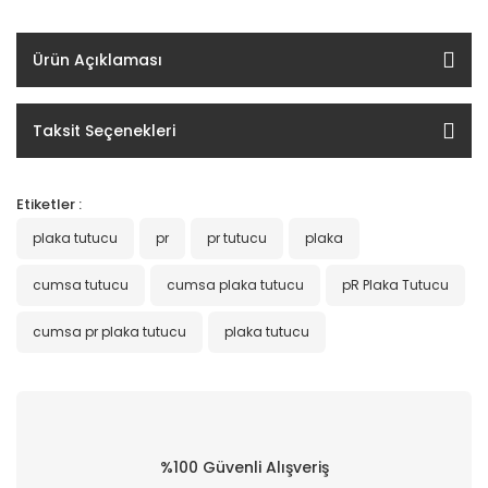
Ürün Açıklaması
Taksit Seçenekleri
Etiketler :
plaka tutucu
pr
pr tutucu
plaka
cumsa tutucu
cumsa plaka tutucu
pR Plaka Tutucu
cumsa pr plaka tutucu
plaka tutucu
%100 Güvenli Alışveriş