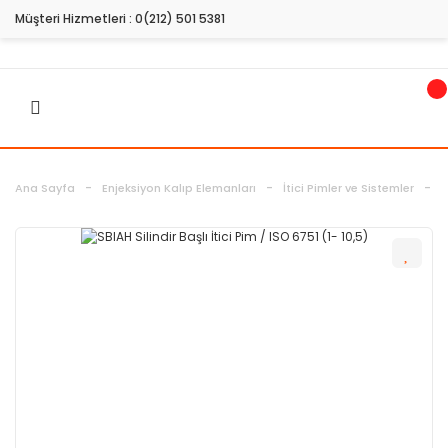
Müşteri Hizmetleri :
0(212) 501 5381
Ana Sayfa
Enjeksiyon Kalıp Elemanları
İtici Pimler ve Sistemler
S