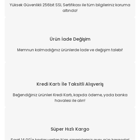
Yüksek Güvenlikli 256bit SSL Sertifikası ile tüm bilgileriniz koruma
altında!
Ürün İade Değişim
Memnun kalmadığınız ürünlerde İade ve değişim talebi!
Kredi Kartı İle Taksitli Alışveriş
Beğendiğiniz ürünleri Kredi Kartı, kapıda ödeme, yada banka
havalesi ile alın!
Süper Hızlı Kargo
Saat 14:00'a kadar verilen tüm siparişleriniz aynı gün kargoda!