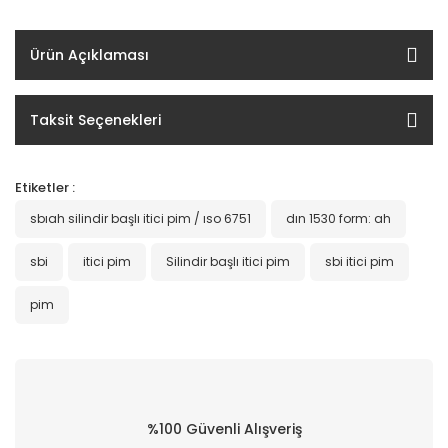
Ürün Açıklaması
Taksit Seçenekleri
Etiketler :
sbıah silindir başlı itici pim / ıso 6751
dın 1530 form: ah
sbi
itici pim
Silindir başlı itici pim
sbi itici pim
pim
%100 Güvenli Alışveriş