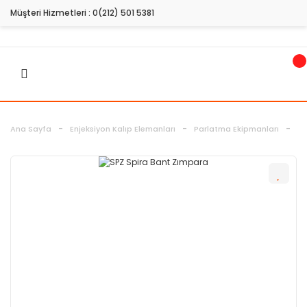
Müşteri Hizmetleri :
0(212) 501 5381
Ana Sayfa
Enjeksiyon Kalıp Elemanları
Parlatma Ekipmanları
Pa