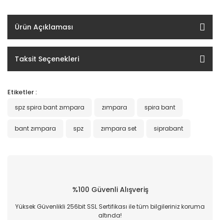
Ürün Açıklaması
Taksit Seçenekleri
Etiketler :
spz spira bant zımpara
zımpara
spira bant
bant zımpara
spz
zımpara set
siprabant
%100 Güvenli Alışveriş
Yüksek Güvenlikli 256bit SSL Sertifikası ile tüm bilgileriniz koruma
altında!