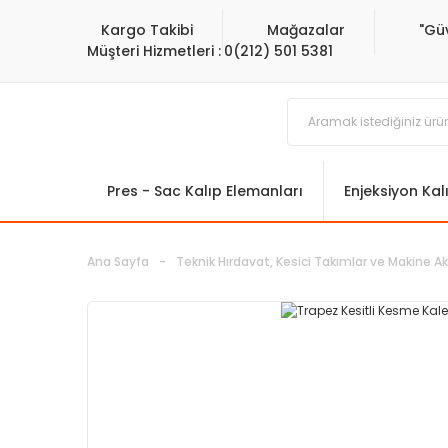
Kargo Takibi
Mağazalar
"Gü
Müşteri Hizmetleri :
0(212) 501 5381
Pres - Sac Kalıp Elemanları
Enjeksiyon Kal
Ana Sayfa
Teknik Hırdavat, Kesici Takımlar ve Makine Ak