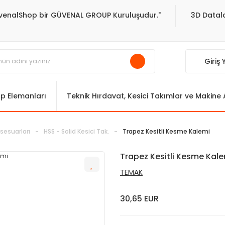
venalShop bir GÜVENAL GROUP Kuruluşudur."
3D Datala
Giriş
ıp Elemanları
Teknik Hırdavat, Kesici Takımlar ve Makine
sesuarları
HSS - Solid Kesici Tak.
Trapez Kesitli Kesme Kalemi
Trapez Kesitli Kesme Kal
TEMAK
30,65 EUR