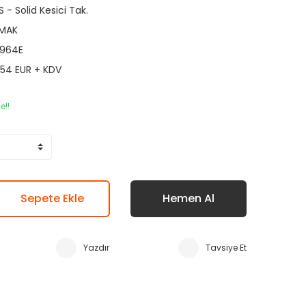
S - Solid Kesici Tak.
MAK
964E
,54 EUR + KDV
e!!
Sepete Ekle
Hemen Al
Yazdır
Tavsiye Et