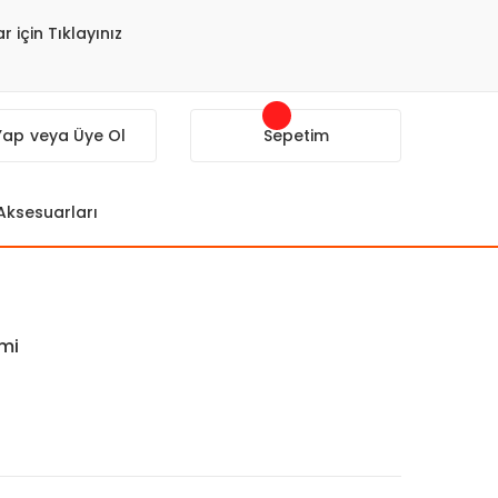
r için Tıklayınız
 Yap
veya Üye Ol
Sepetim
 Aksesuarları
emi