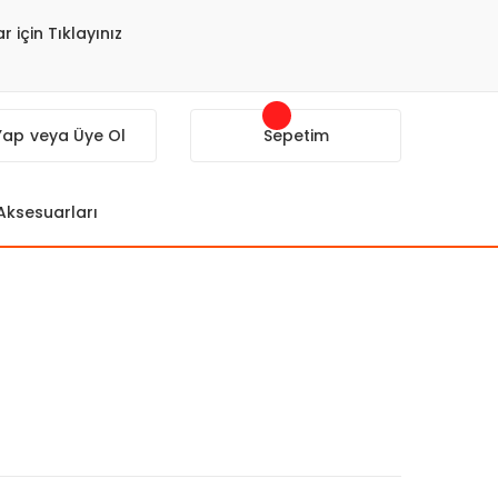
r için Tıklayınız
 Yap
veya Üye Ol
Sepetim
 Aksesuarları