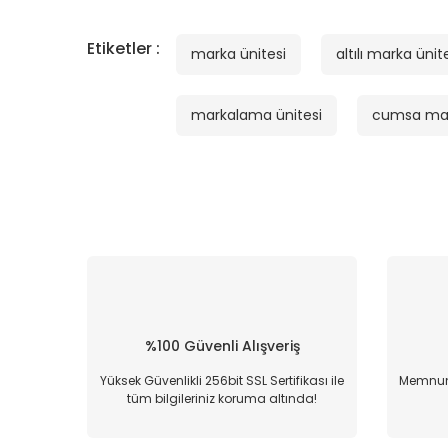
Etiketler :
marka ünitesi
altılı marka ünit
markalama ünitesi
cumsa mar
%100 Güvenli Alışveriş
Yüksek Güvenlikli 256bit SSL Sertifikası ile
Memnun 
tüm bilgileriniz koruma altında!