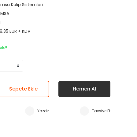
msa Kalıp Sistemleri
UMSA
M
9,35 EUR + KDV
rle!!
Sepete Ekle
Hemen Al
Yazdır
Tavsiye Et