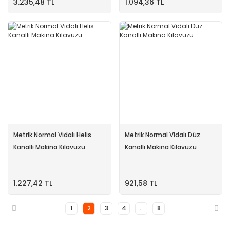
3.235,48 TL
1.094,36 TL
Metrik Normal Vidalı Helis
Metrik Normal Vidalı Düz
Kanallı Makina Kılavuzu
Kanallı Makina Kılavuzu
1.227,42 TL
921,58 TL
1
2
3
4
..
8