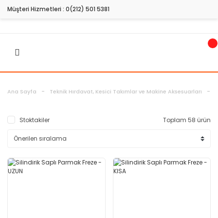
Müşteri Hizmetleri :
0(212) 501 5381
H
Ana Sayfa
Teknik Hırdavat, Kesici Takımlar ve Makine Aksesuarları
Stoktakiler
Toplam 58 ürün