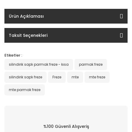
Ürün Açıklaması
Taksit Seçenekleri
Etiketler :
silindirik saplı parmak freze - kısa
parmak freze
silindirik saplı freze
Freze
mte
mte freze
mte parmak freze
%100 Güvenli Alışveriş