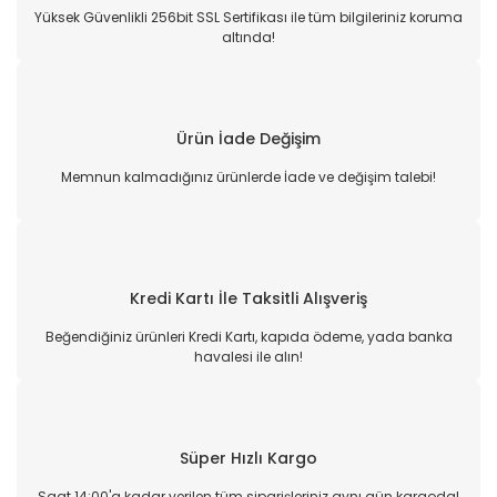
Yüksek Güvenlikli 256bit SSL Sertifikası ile tüm bilgileriniz koruma
altında!
Ürün İade Değişim
Memnun kalmadığınız ürünlerde İade ve değişim talebi!
Kredi Kartı İle Taksitli Alışveriş
Beğendiğiniz ürünleri Kredi Kartı, kapıda ödeme, yada banka
havalesi ile alın!
Süper Hızlı Kargo
Saat 14:00'a kadar verilen tüm siparişleriniz aynı gün kargoda!