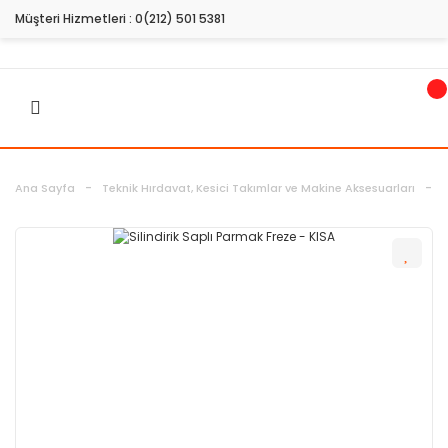
Müşteri Hizmetleri :
0(212) 501 5381
Ana Sayfa
Teknik Hırdavat, Kesici Takımlar ve Makine Aksesuarları
H