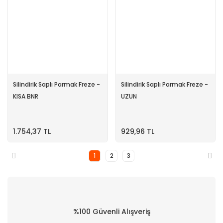
Silindirik Saplı Parmak Freze -
Silindirik Saplı Parmak Freze -
KISA BNR
UZUN
1.754,37 TL
929,96 TL
1
2
3
%100 Güvenli Alışveriş