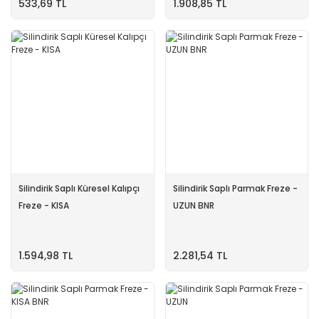
533,69 TL
1.908,85 TL
Silindirik Saplı Küresel Kalıpçı
Silindirik Saplı Parmak Freze -
Freze - KISA
UZUN BNR
1.594,98 TL
2.281,54 TL