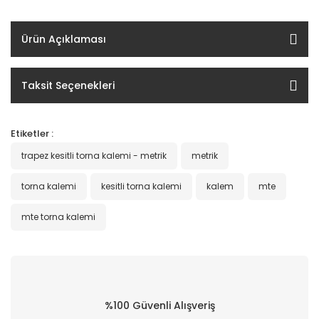
Ürün Açıklaması
Taksit Seçenekleri
Etiketler :
trapez kesitli torna kalemi - metrik
metrik
torna kalemi
kesitli torna kalemi
kalem
mte
mte torna kalemi
%100 Güvenli Alışveriş