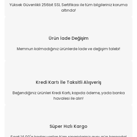
Yüksek Güvenlikli 256bit SSL Sertifikası ile tüm bilgileriniz koruma
altında!
Ürün İade Değişim
Memnun kalmadığınız ürünlerde İade ve değişim talebi!
Kredi Kartı İle Taksitli Alışveriş
Beğendiğiniz ürünleri Kredi Kartı, kapıda ödeme, yada banka
havalesi ile alın!
Süper Hızlı Kargo
Saat 14:00'a kadar verilen tüm siparişleriniz aynı gün kargoda!