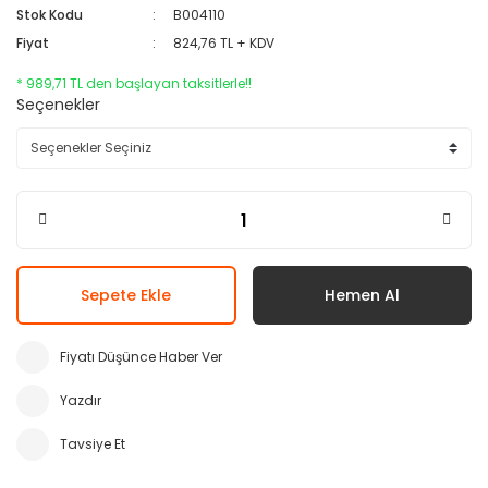
Stok Kodu
B004110
Fiyat
824,76 TL + KDV
* 989,71 TL den başlayan taksitlerle!!
Seçenekler
Sepete Ekle
Hemen Al
Fiyatı Düşünce Haber Ver
Yazdır
Tavsiye Et