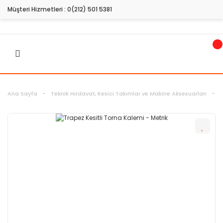
Müşteri Hizmetleri :
0(212) 501 5381
Ana Sayfa
Teknik Hırdavat, Kesici Takımlar ve Makine Aksesuarları
H