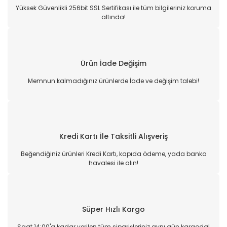
Yüksek Güvenlikli 256bit SSL Sertifikası ile tüm bilgileriniz koruma
altında!
Ürün İade Değişim
Memnun kalmadığınız ürünlerde İade ve değişim talebi!
Kredi Kartı İle Taksitli Alışveriş
Beğendiğiniz ürünleri Kredi Kartı, kapıda ödeme, yada banka
havalesi ile alın!
Süper Hızlı Kargo
Saat 14:00'a kadar verilen tüm siparişleriniz aynı gün kargoda!