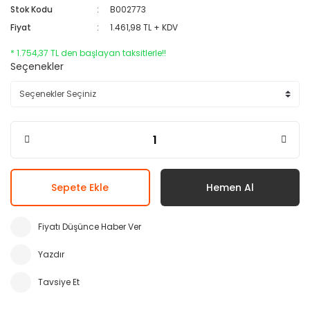
Stok Kodu
B002773
Fiyat
1.461,98 TL + KDV
* 1.754,37 TL den başlayan taksitlerle!!
Seçenekler
Sepete Ekle
Hemen Al
Fiyatı Düşünce Haber Ver
Yazdır
Tavsiye Et