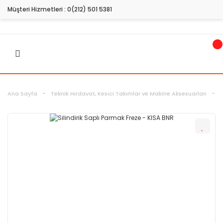
Müşteri Hizmetleri :
0(212) 501 5381
Ana Sayfa
Teknik Hırdavat, Kesici Takımlar ve Makine Aksesuarları
H