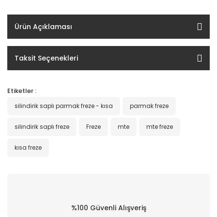
Ürün Açıklaması
Taksit Seçenekleri
Etiketler :
silindirik saplı parmak freze - kısa
parmak freze
silindirik saplı freze
Freze
mte
mte freze
kısa freze
%100 Güvenli Alışveriş