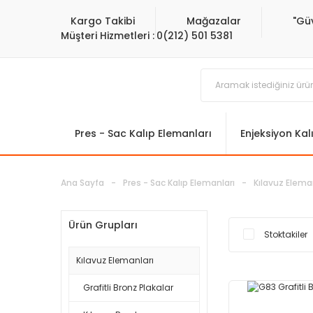
Kargo Takibi
Mağazalar
"Gü
Müşteri Hizmetleri :
0(212) 501 5381
Pres - Sac Kalıp Elemanları
Enjeksiyon Kal
Ana Sayfa
Pres - Sac Kalıp Elemanları
Kılavuz Elema
Ürün Grupları
Stoktakiler
Kılavuz Elemanları
Grafitli Bronz Plakalar