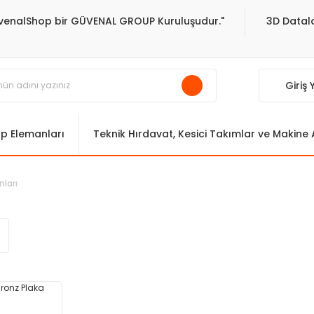
venalShop bir GÜVENAL GROUP Kuruluşudur."
3D Datala
Giriş
ıp Elemanları
Teknik Hırdavat, Kesici Takımlar ve Makine
nları