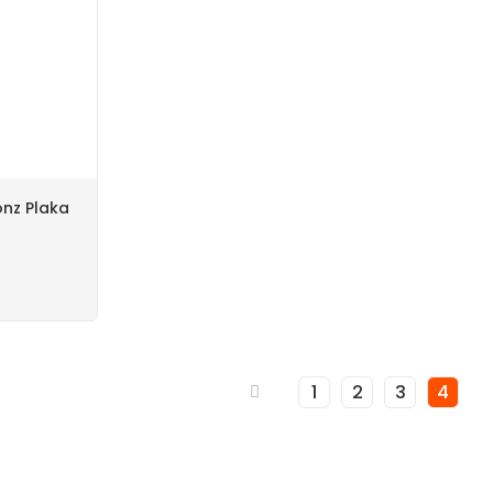
onz Plaka
1
2
3
4