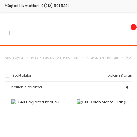
Müşteri Hizmetleri :
0(212) 501 5381
Kolon
Ana Sayfa
Pres - Sac Kalıp Elemanları
Kılavuz Elemanları
Stoktakiler
Toplam 3 ürün