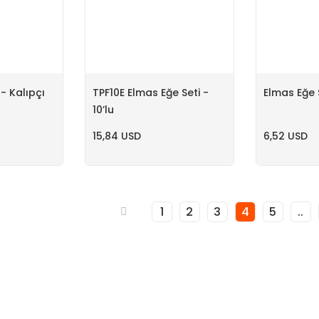
- Kalıpçı
TPF10E Elmas Eğe Seti -
Elmas Eğe S
10’lu
15,84 USD
6,52 USD
1
2
3
4
5
..