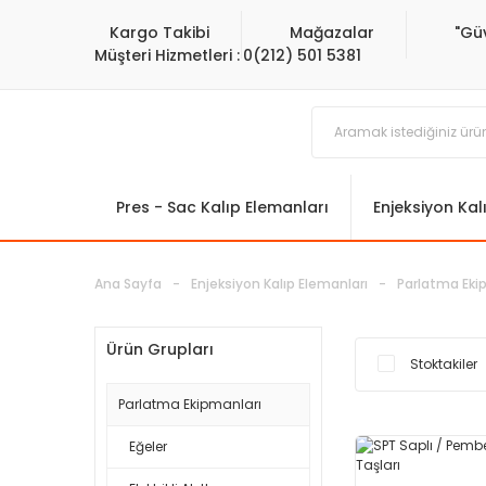
Kargo Takibi
Mağazalar
"Gü
Müşteri Hizmetleri :
0(212) 501 5381
Pres - Sac Kalıp Elemanları
Enjeksiyon Kal
Ana Sayfa
Enjeksiyon Kalıp Elemanları
Parlatma Eki
Ürün Grupları
Stoktakiler
Parlatma Ekipmanları
Eğeler