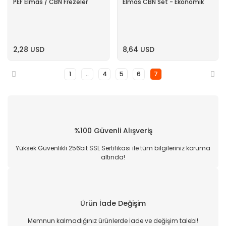
PEF Elmas / CBN Frezeler
Elmas CBN Set - Ekonomik
2,28 USD
8,64 USD
1
..
4
5
6
7
%100 Güvenli Alışveriş
Yüksek Güvenlikli 256bit SSL Sertifikası ile tüm bilgileriniz koruma
altında!
Ürün İade Değişim
Memnun kalmadığınız ürünlerde İade ve değişim talebi!