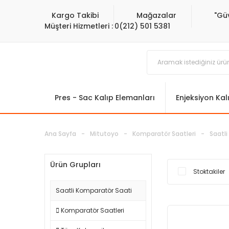
Kargo Takibi
Mağazalar
"Gü
Müşteri Hizmetleri :
0(212) 501 5381
Pres - Sac Kalıp Elemanları
Enjeksiyon Kal
Ana Sayfa
Mitutoyo
Komparatör Saatleri
Saatl
Ürün Grupları
Stoktakiler
Saatli Komparatör Saati
Komparatör Saatleri