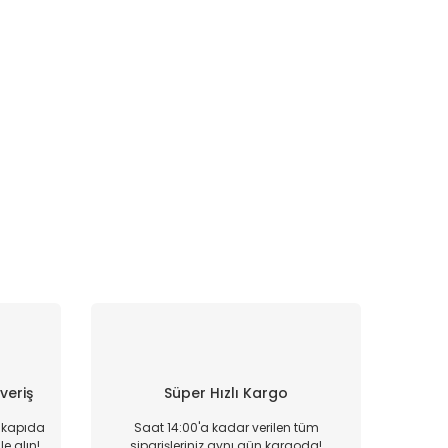
şveriş
Süper Hızlı Kargo
, kapıda
Saat 14:00'a kadar verilen tüm
e alın!
siparişleriniz aynı gün kargoda!