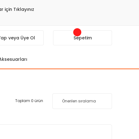
r için Tıklayınız
 Yap
veya Üye Ol
Sepetim
 Aksesuarları
Toplam 0 ürün