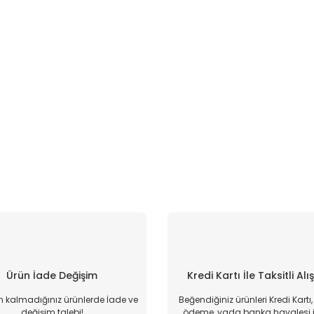
Ürün İade Değişim
Kredi Kartı İle Taksitli Alı
kalmadığınız ürünlerde İade ve
Beğendiğiniz ürünleri Kredi Kartı
değişim talebi!
ödeme, yada banka havalesi il