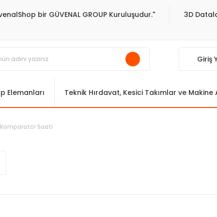
venalShop bir GÜVENAL GROUP Kuruluşudur."
3D Datala
Giriş
ıp Elemanları
Teknik Hırdavat, Kesici Takımlar ve Makine
i Komparatör Saati