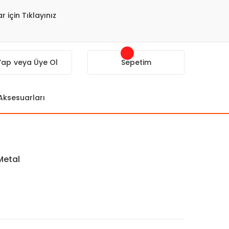
r için Tıklayınız
 Yap
veya Üye Ol
Sepetim
 Aksesuarları
Metal