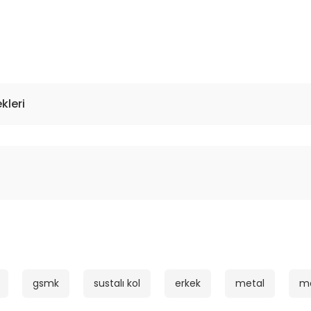
kleri
gsmk
sustalı kol
erkek
metal
me