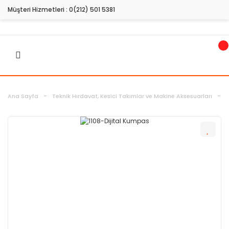
Müşteri Hizmetleri :
0(212) 501 5381
Ana Sayfa
Teknik Hırdavat, Kesici Takımlar ve Makine Aksesuarları
Ö