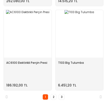
262.080,00 TL
14.515,20 TL
AC6100 Elektirikli Perçin Presi
T103 Big Tulumba
186.192,00 TL
6.451,20 TL
1
2
3